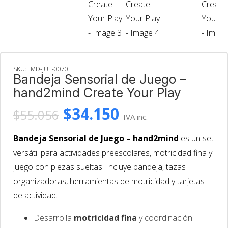
SKU:
MD-JUE-0070
Bandeja Sensorial de Juego –
hand2mind Create Your Play
El
El
$
34.150
$
55.056
IVA inc.
precio
precio
original
actual
Bandeja Sensorial de Juego – hand2mind
es un set
era:
es:
versátil para actividades preescolares, motricidad fina y
$55.056.
$34.150.
juego con piezas sueltas. Incluye bandeja, tazas
organizadoras, herramientas de motricidad y tarjetas
de actividad.
Desarrolla
motricidad fina
y coordinación