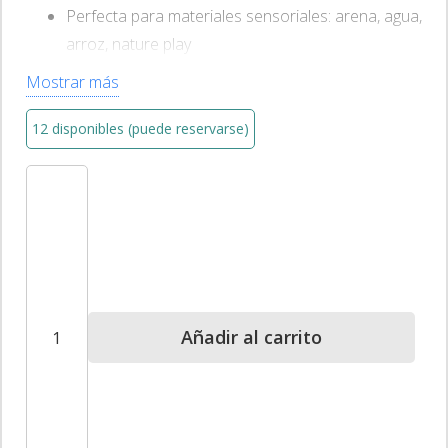
Perfecta para materiales sensoriales: arena, agua,
arroz, nature play
8 tarjetas de actividad
para juego guiado
Mostrar más
Todo es
apto para lavavajillas
(parte superior)
12 disponibles (puede reservarse)
Excelente para
terapia ocupacional
y salas de
Bandeja
preescolar
Sensorial
de
Juego
–
hand2mind
Añadir al carrito
Create
Your
Play
cantidad