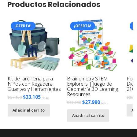
Productos Relacionados
¡OFERTA!
¡OFERTA!
¡
Kit de Jardinería para
Brainometry STEM
Pote
,
Niños con Regadera,
Explorers | Juego de
Didá
Guantes y Herramientas
Geometría 3D Learning
210 
Resources
El
El
$
33.105
$
57.150
$
25.7
IVA inc.
El
El
$
27.990
$
32.290
IVA inc.
precio
precio
precio
precio
Añadir al carrito
Añ
original
actual
Añadir al carrito
original
actual
era:
es:
era:
es:
$57.150.
$33.105.
$32.290.
$27.990.