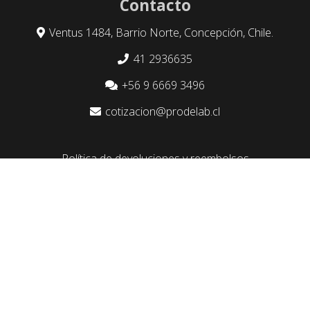
Contacto
Ventus 1484, Barrio Norte, Concepción, Chile.
41 2936635
+56 9 6669 3496
cotizacion@prodelab.cl
Política de devoluciones y reembolsos
Somos Proveedores del Estado
Este sitio está protegido por reCAPTCHA y se aplican la
Política de Privacidad
y los
Términos de Servicio
de
Google.