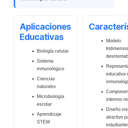
Aplicaciones
Caracterí
Educativas
Modelo
tridimensi
Biología celular
desmontab
Sistema
Represent
inmunológico
educativa 
Ciencias
inmunológ
naturales
Componen
Microbiología
internos r
escolar
Diseño vis
Aprendizaje
atractivo p
STEM
estudiante