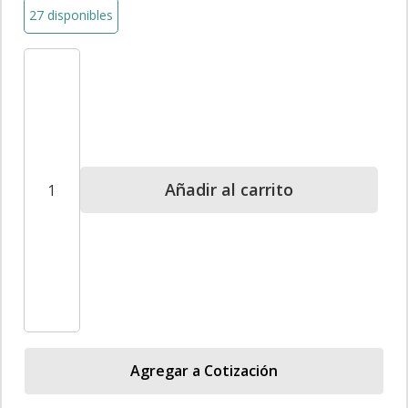
27 disponibles
Modelo
Interactivo
de
Glóbulo
Blanco
para
Añadir al carrito
Educación
STEM
|
Ein-
O
Science
cantidad
Agregar a Cotización