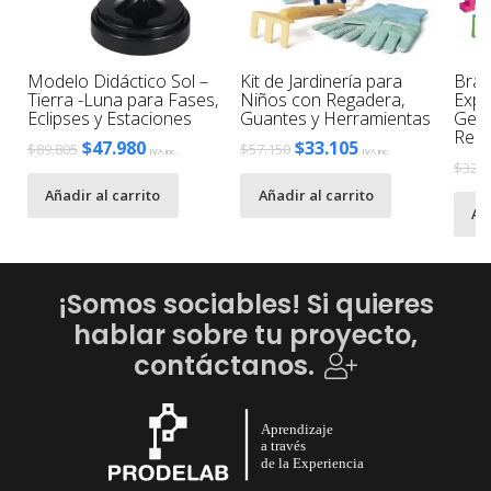
Modelo Didáctico Sol –
Kit de Jardinería para
Brai
Tierra -Luna para Fases,
Niños con Regadera,
Expl
B
Eclipses y Estaciones
Guantes y Herramientas
Geom
Reso
El
El
El
El
$
47.980
$
33.105
$
89.805
$
57.150
IVA inc.
IVA inc.
$
32.2
precio
precio
precio
precio
Añadir al carrito
Añadir al carrito
original
actual
original
actual
Añ
era:
es:
era:
es:
$89.805.
$47.980.
$57.150.
$33.105.
¡Somos sociables! Si quieres
hablar sobre tu proyecto,
contáctanos.