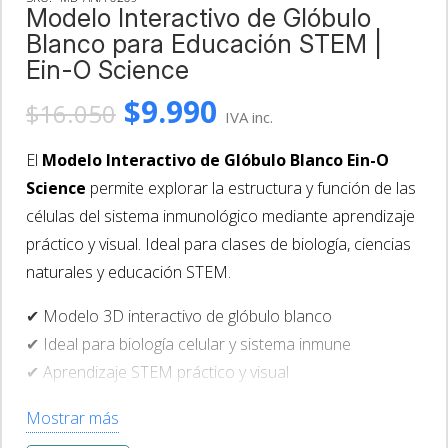
Modelo Interactivo de Glóbulo
Blanco para Educación STEM |
Ein-O Science
El
El
$
9.990
$
16.050
IVA inc.
precio
precio
original
actual
El
Modelo Interactivo de Glóbulo Blanco Ein-O
era:
es:
Science
permite explorar la estructura y función de las
$16.050.
$9.990.
células del sistema inmunológico mediante aprendizaje
práctico y visual. Ideal para clases de biología, ciencias
naturales y educación STEM.
✔ Modelo 3D interactivo de glóbulo blanco
✔ Ideal para biología celular y sistema inmune
✔ Aprendizaje STEM práctico y visual
✔ Recurso didáctico para colegios y laboratorio
Mostrar más
✔ Incluye componentes internos desmontables