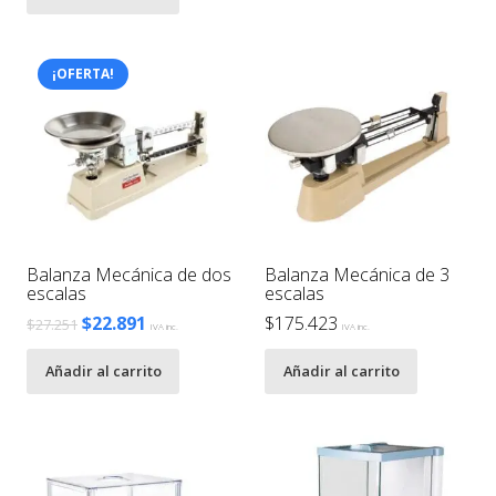
original
actual
era:
es:
$952.000.
$932.250.
¡OFERTA!
Balanza Mecánica de dos
Balanza Mecánica de 3
escalas
escalas
El
El
$
22.891
$
175.423
$
27.251
IVA inc.
IVA inc.
precio
precio
Añadir al carrito
Añadir al carrito
original
actual
era:
es:
$27.251.
$22.891.