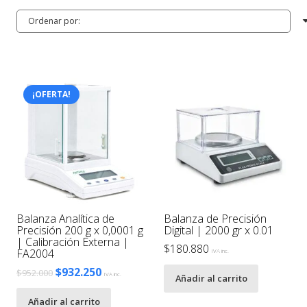
¡OFERTA!
Balanza Analítica de
Balanza de Precisión
Precisión 200 g x 0,0001 g
Digital | 2000 gr x 0.01
| Calibración Externa |
$
180.880
FA2004
IVA inc.
El
El
$
932.250
$
952.000
IVA inc.
Añadir al carrito
precio
precio
Añadir al carrito