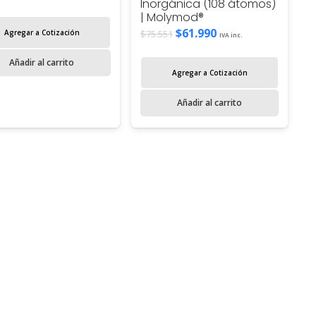
Inorgánica (108 átomos)
| Molymod®
El
El
$
61.990
Agregar a Cotización
$
75.551
IVA inc.
precio
precio
Añadir al carrito
original
actual
Agregar a Cotización
era:
es:
$75.551.
$61.990.
Añadir al carrito