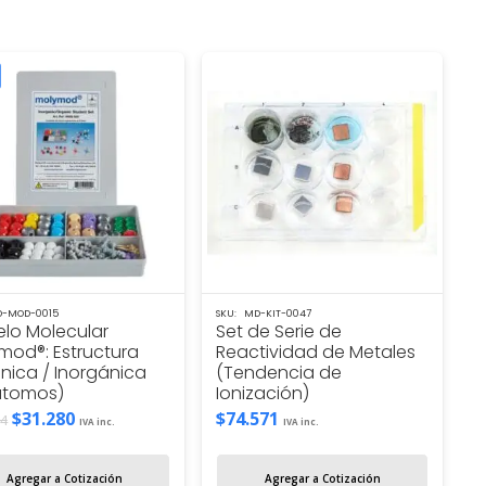
-MOD-0015
SKU:
MD-KIT-0047
lo Molecular
Set de Serie de
mod®: Estructura
Reactividad de Metales
nica / Inorgánica
(Tendencia de
átomos)
Ionización)
El
El
$
31.280
$
74.571
24
IVA inc.
IVA inc.
precio
precio
original
actual
Agregar a Cotización
Agregar a Cotización