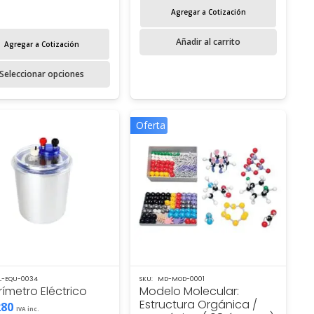
range:
Agregar a Cotización
$385.562
through
Añadir al carrito
Agregar a Cotización
$1.512.490
Este
Seleccionar opciones
producto
tiene
múltiples
Oferta
variantes.
Las
opciones
se
pueden
elegir
en
la
página
L-EQU-0034
SKU:
MD-MOD-0001
de
ímetro Eléctrico
Modelo Molecular:
Estructura Orgánica /
producto
280
IVA inc.