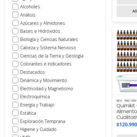
Alcoholes
Añ
Análisis
Azúcares y Almidones
Bases e Hidróxidos
Biología y Ciencias Naturales
Cabeza y Sistema Nervioso
Ciencias de la Tierra y Geología
Colorantes e Indicadores
Destacados
Dinámica y Movimiento
Electricidad y Magnetismo
Electroquímica
SKU:
PAC-DIS
Energía y Trabajo
Quimikit
Alimento
Estática
Cualitat
Exploración Temprana
$
120.990
Higiene y Cuidado