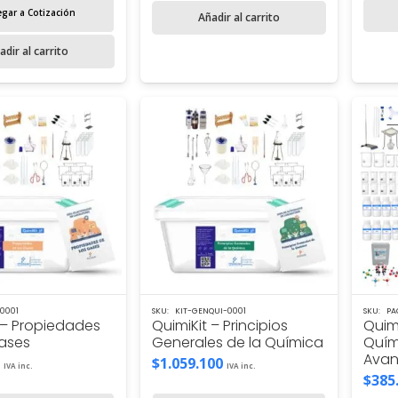
gar a Cotización
Añadir al carrito
adir al carrito
0001
SKU:
KIT-GENQUI-0001
SKU:
PA
 – Propiedades
QuimiKit – Principios
Quim
Gases
Generales de la Química
Quím
Avan
$
1.059.100
IVA inc.
IVA inc.
$
385