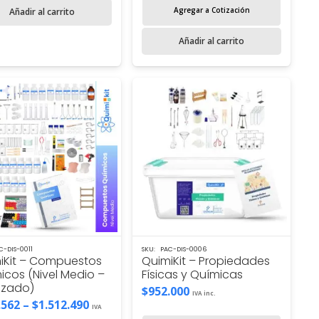
$41.290.
$25.890.
Agregar a Cotización
Añadir al carrito
Añadir al carrito
C-DIS-0011
SKU:
PAC-DIS-0006
iKit – Compuestos
QuimiKit – Propiedades
icos (Nivel Medio –
Físicas y Químicas
zado)
$
952.000
IVA inc.
Price
.562
–
$
1.512.490
IVA