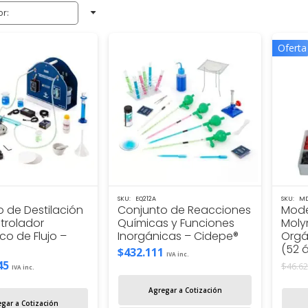
Oferta
SKU:
EQ212A
SKU:
MD
 de Destilación
Conjunto de Reacciones
Mode
trolador
Químicas y Funciones
Moly
co de Flujo –
Inorgánicas – Cidepe®
Orgá
(52 
$
432.111
IVA inc.
45
$
46.6
IVA inc.
Agregar a Cotización
gar a Cotización