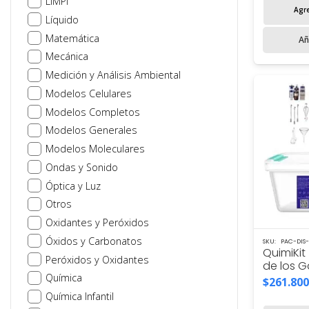
LIMPI
Agre
Líquido
Matemática
Añ
Mecánica
Medición y Análisis Ambiental
Modelos Celulares
Modelos Completos
Modelos Generales
Modelos Moleculares
Ondas y Sonido
Óptica y Luz
Otros
Oxidantes y Peróxidos
Óxidos y Carbonatos
SKU:
PAC-DIS-
QuimiKit
Peróxidos y Oxidantes
de los 
Química
$
261.800
Química Infantil