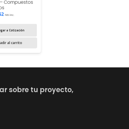
t – Compuestos
os
62
IVA inc.
gar a Cotización
adir al carrito
ar sobre tu proyecto,