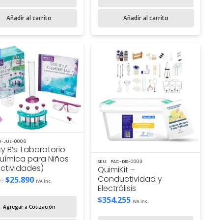
era:
es:
$46.624.
$31.280.
Añadir al carrito
Añadir al carrito
-JUE-0006
 B’s: Laboratorio
uímica para Niños
SKU:
PAC-DIS-0003
actividades)
QuimiKit –
Conductividad y
El
El
$
25.890
90
IVA inc.
Electrólisis
precio
precio
$
354.255
original
actual
IVA inc.
Agregar a Cotización
era:
es: