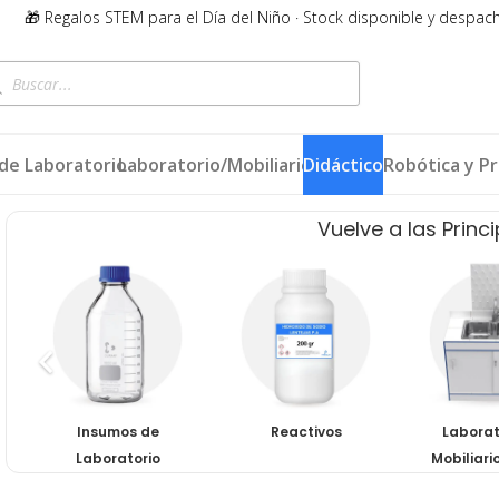
🎁 Regalos STEM para el Día del Niño · Stock disponible y despac
queda
ductos
de Laboratorio
Laboratorio/Mobiliario
Didácticos
Robótica y P
Vuelve a las Princ
Insumos de
Reactivos
Laborat
Laboratorio
Mobiliari