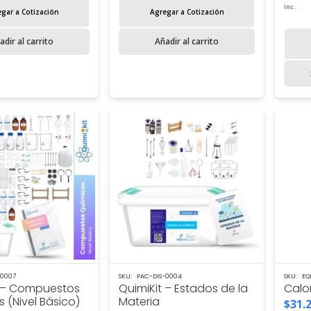
inc.
gar a Cotización
Agregar a Cotización
adir al carrito
Añadir al carrito
-0007
SKU:
PAC-DIS-0004
SKU:
EQ
t – Compuestos
QuimiKit – Estados de la
Calor
 (Nivel Básico)
Materia
$
31.