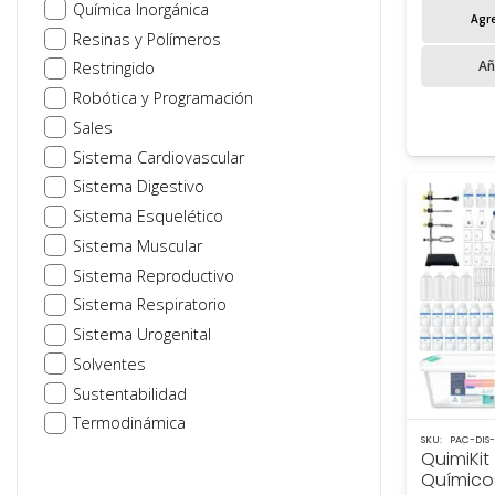
Química Inorgánica
Agre
Resinas y Polímeros
Añ
Restringido
Robótica y Programación
Sales
Sistema Cardiovascular
Sistema Digestivo
Sistema Esquelético
Sistema Muscular
Sistema Reproductivo
Sistema Respiratorio
Sistema Urogenital
Solventes
Sustentabilidad
Termodinámica
SKU:
PAC-DIS
QuimiKi
Químicos