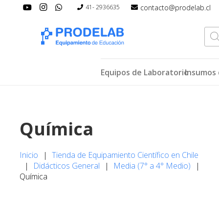
contacto@prodelab.cl
41- 2936635
Bús
de
pro
Equipos de Laboratorio
Insumos 
Química
Inicio
|
Tienda de Equipamiento Científico en Chile
|
Didácticos General
|
Media (7° a 4° Medio)
|
Química
Equipos de
Laboratorio