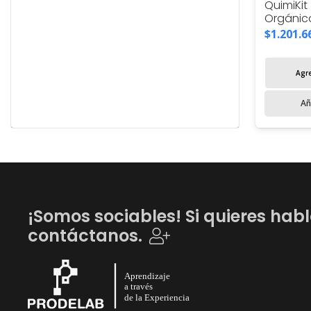
QuimiKi
Orgánic
$
1.201.6
Agre
Añ
¡Somos sociables! Si quieres habl
contáctanos.