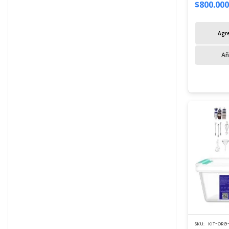
$
800.000
Agre
Añ
SKU:
KIT-ORG