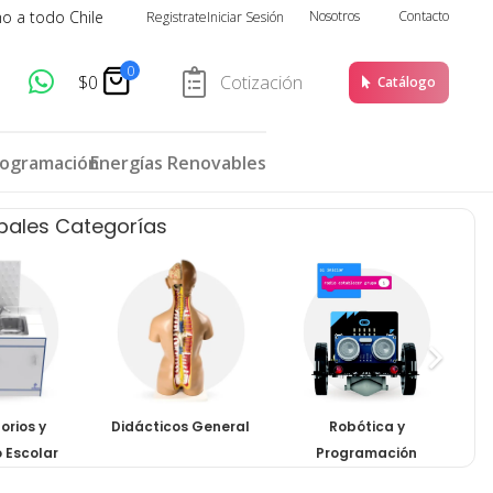
ho a todo Chile
Nosotros
Contacto
Registrate
Iniciar Sesión
0
$
0
Cotización
Catálogo
rogramación
Energías Renovables
ipales Categorías
orios y
Didácticos General
Robótica y
E
o Escolar
Programación