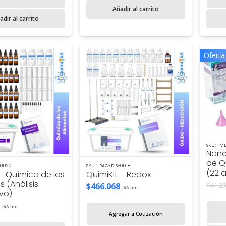
Añadir al carrito
adir al carrito
Oferta
SKU:
MD
Nancy
de Q
-0020
SKU:
PAC-DIS-0018
(22 
 – Química de los
QuimiKit – Redox
s (Análisis
$
466.068
$
41.2
IVA inc.
ivo)
IVA inc.
Agregar a Cotización