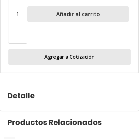
Vidrio
Añadir al carrito
Transparente
30
mL
|
Goma
Agregar a Cotización
+
Pipeta
cantidad
Detalle
Productos Relacionados