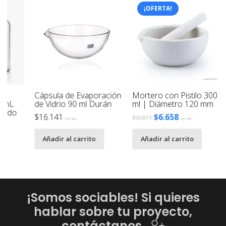
¡OFERTA!
Cápsula de Evaporación
Mortero con Pistilo 300
Vidr
de Vidrio 90 ml Durán
ml | Diámetro 120 mm
$
2.9
El
El
$
16.141
$
6.658
$
8.877
IVA inc.
IVA inc.
precio
precio
Añ
Añadir al carrito
Añadir al carrito
original
actual
era:
es:
$8.877.
$6.658.
¡Somos sociables! Si quieres
hablar sobre tu proyecto,
contáctanos.