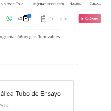
ho a todo Chile
Nosotros
Contacto
Registrate
Iniciar Sesión
0
$
0
Cotización
Catálogo
rogramación
Energías Renovables
álica Tubo de Ensayo
VA inc.