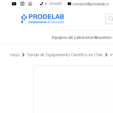
contacto@prodelab.cl
41- 2936635
Bús
de
pro
Equipos de Laboratorio
Insumos 
Inicio
Tienda de Equipamiento Científico en Chile
I