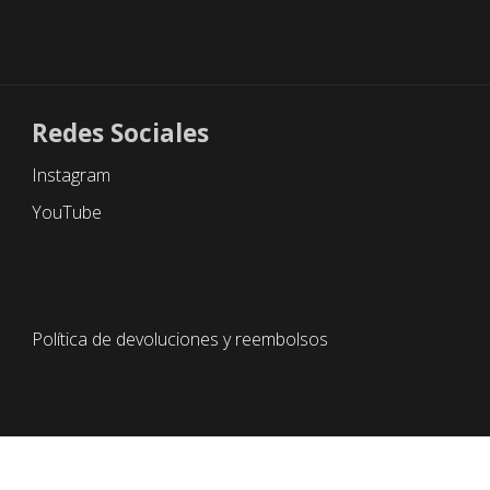
Redes Sociales
Instagram
YouTube
Política de devoluciones y reembolsos
 por reCAPTCHA y se aplican la
Política de Privacidad
y los
Términ