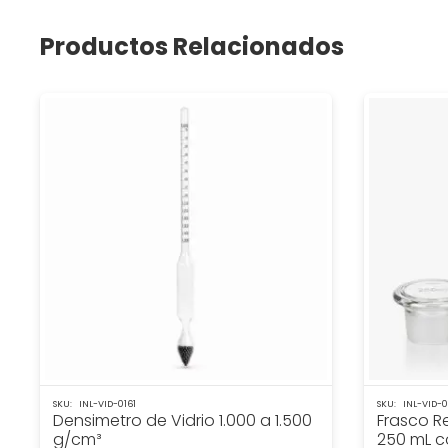
Productos Relacionados
SKU:
INL-VID-0161
SKU:
INL-VID-
Densimetro de Vidrio 1.000 a 1.500
Frasco R
g/cm³
250 mL c