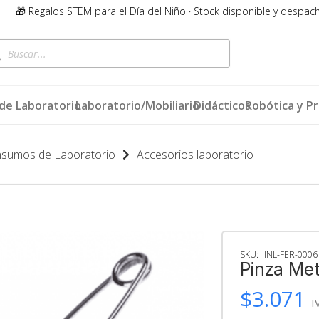
🎁 Regalos STEM para el Día del Niño · Stock disponible y despac
queda
ductos
de Laboratorio
Laboratorio/Mobiliario
Didácticos
Robótica y P
nsumos de Laboratorio
Accesorios laboratorio
SKU:
INL-FER-0006
Pinza Met
$
3.071
I