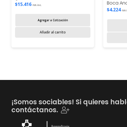
Boca An
$
15.416
IVA inc.
$
4.224
IVA 
Agregar a Cotización
Añadir al carrito
¡Somos sociables! Si quieres habl
contáctanos.