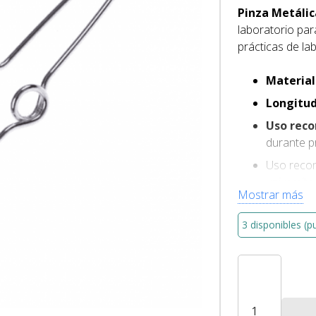
Pinza Metálic
laboratorio par
prácticas de la
Material
Longitud
Uso rec
durante p
Uso reco
universita
Mostrar más
Complemen
manipulac
3 disponibles (p
Pinza
Metálica
Tubo
de