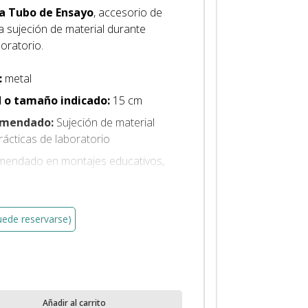
a Tubo de Ensayo
, accesorio de
a sujeción de material durante
boratorio.
:
metal
 o tamaño indicado:
15 cm
omendado:
Sujeción de material
rácticas de laboratorio
mendado en montajes educativos,
rios y técnicos
to para soportes, montajes y
ión de material compatible
uede reservarse)
Añadir al carrito