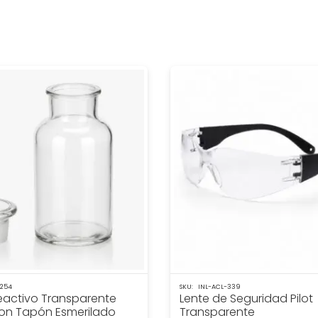
0254
SKU:
INL-ACL-339
eactivo Transparente
Lente de Seguridad Pilot
on Tapón Esmerilado
Transparente