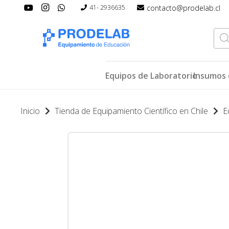
contacto@prodelab.cl
41- 2936635
Bús
de
pro
Equipos de Laboratorio
Insumos 
Inicio
Tienda de Equipamiento Científico en Chile
E