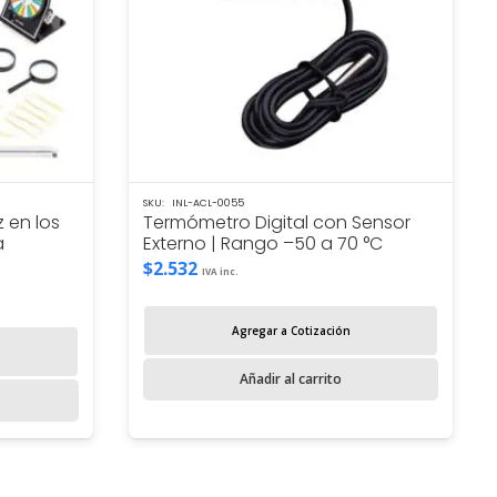
SKU:
INL-ACL-0055
 en los
Termómetro Digital con Sensor
a
Externo | Rango –50 a 70 °C
$
2.532
IVA inc.
Agregar a Cotización
Añadir al carrito