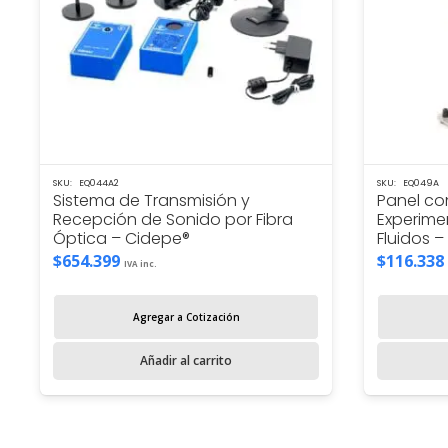
SKU:
EQ044A2
SKU:
EQ049A
Sistema de Transmisión y
Panel co
Recepción de Sonido por Fibra
Experime
Óptica – Cidepe®
Fluidos 
$
654.399
$
116.338
IVA inc.
Agregar a Cotización
Añadir al carrito