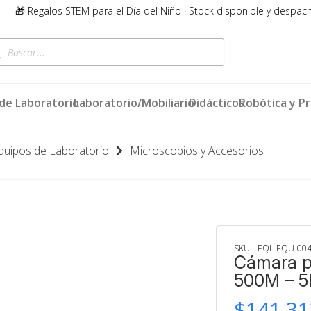
🎁 Regalos STEM para el Día del Niño · Stock disponible y despac
queda
ductos
de Laboratorio
Laboratorio/Mobiliario
Didácticos
Robótica y P
quipos de Laboratorio
Microscopios y Accesorios
SKU:
EQL-EQU-00
Cámara p
500M – 5
$
141.31