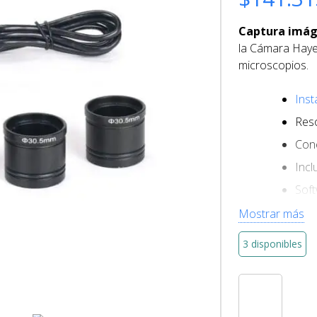
Captura imáge
la Cámara Haye
microscopios.
Inst
Res
Cone
Incl
Soft
con
Mostrar más
3 disponibles
Cámara
para
Microscopio