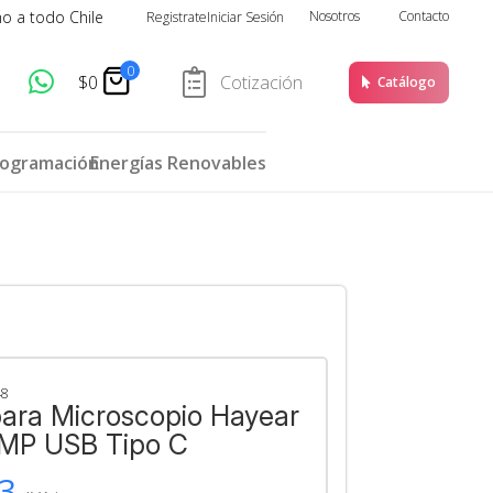
ho a todo Chile
Nosotros
Contacto
Registrate
Iniciar Sesión
0
$
0
Cotización
Catálogo
rogramación
Energías Renovables
48
ara Microscopio Hayear
MP USB Tipo C
3