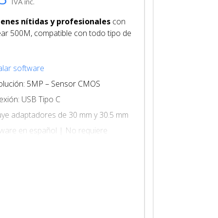
IVA inc.
nes nítidas y profesionales
con
ar 500M, compatible con todo tipo de
alar software
olución: 5MP – Sensor CMOS
xión: USB Tipo C
uye adaptadores de 30 mm y 30.5 mm
ware en español | No requiere
troladores