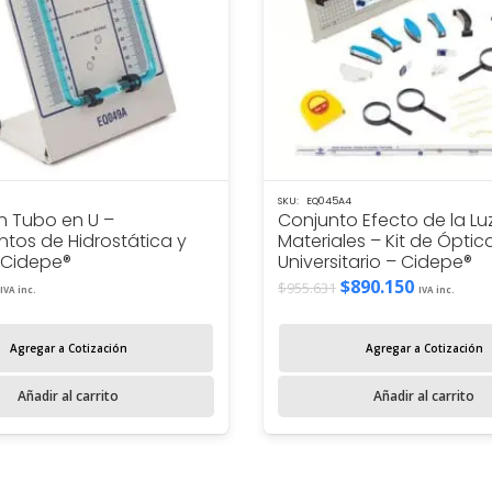
SKU:
EQ045A4
n Tubo en U –
Conjunto Efecto de la Luz
ntos de Hidrostática y
Materiales – Kit de Óptic
– Cidepe®
Universitario – Cidepe®
El
El
$
890.150
$
955.631
IVA inc.
IVA inc.
precio
precio
original
actual
Agregar a Cotización
Agregar a Cotización
era:
es:
$955.631.
$890.150.
Añadir al carrito
Añadir al carrito