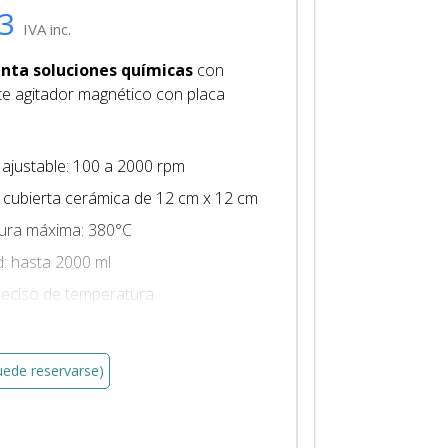
3
IVA inc.
enta soluciones químicas
con
te agitador magnético con placa
 ajustable: 100 a 2000 rpm
 cubierta cerámica de 12 cm x 12 cm
ura máxima: 380°C
: hasta 2000 ml
reciso de temperatura
gitador Magnético EQL-EQU-0050
aithful SH-C (C)
uede reservarse)
e cerámica resistente y duradera