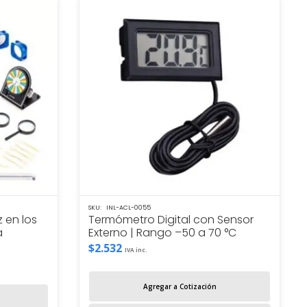
SKU:
INL-ACL-0055
 en los
Termómetro Digital con Sensor
a
Externo | Rango –50 a 70 °C
$
2.532
IVA inc.
Agregar a Cotización