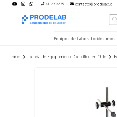
contacto@prodelab.cl
41- 2936635
Bús
de
pro
Equipos de Laboratorio
Insumos 
Inicio
Tienda de Equipamiento Científico en Chile
E