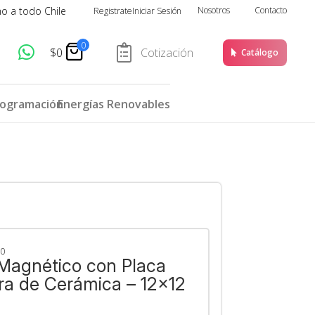
ho a todo Chile
Nosotros
Contacto
Registrate
Iniciar Sesión
0
$
0
Cotización
Catálogo
rogramación
Energías Renovables
50
 Magnético con Placa
ra de Cerámica – 12×12