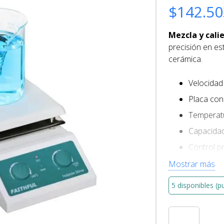
$
142.50
Mezcla y cali
precisión en es
cerámica.
Velocidad
Placa con
Temperat
Capacidad
Control p
Manual A
Mostrar más
Modelo: F
5 disponibles (p
Superfici
Agitador
Magnético