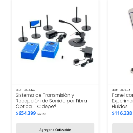
SKU:
EQ044A2
SKU:
EQ049A
Sistema de Transmisión y
Panel co
Recepción de Sonido por Fibra
Experime
Óptica – Cidepe®
Fluidos 
$
654.399
$
116.338
IVA inc.
Agregar a Cotización