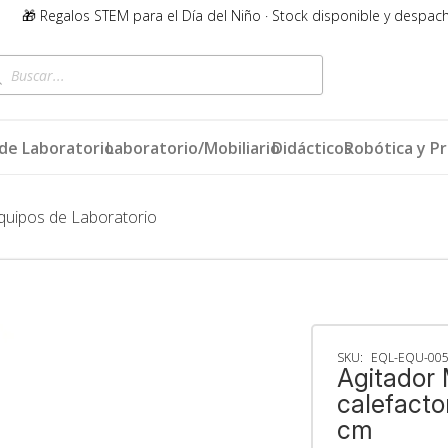
🎁 Regalos STEM para el Día del Niño · Stock disponible y despac
queda
ductos
de Laboratorio
Laboratorio/Mobiliario
Didácticos
Robótica y P
quipos de Laboratorio
SKU:
EQL-EQU-00
Agitador
calefacto
cm