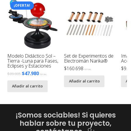
¡OFERTA!
Modelo Didáctico Sol –
Set de Experimentos de
Imán
Tierra -Luna para Fases,
Electroimán Narika®
Acer
B
Eclipses y Estaciones
$
160.698
$
9.9
IVA inc.
El
El
$
47.980
$
89.805
IVA inc.
precio
precio
Añadir al carrito
Añ
Añadir al carrito
original
actual
era:
es:
$89.805.
$47.980.
¡Somos sociables! Si quieres
hablar sobre tu proyecto,