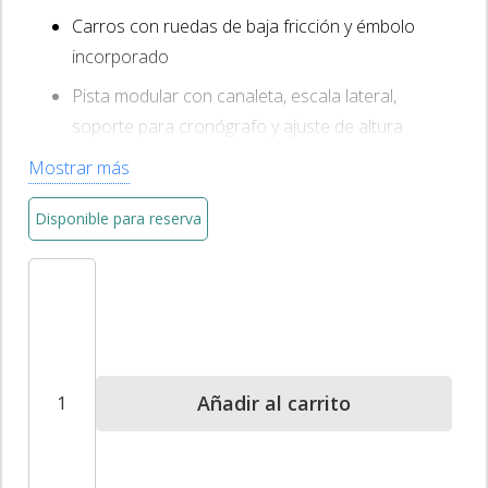
Carros con ruedas de baja fricción y émbolo
incorporado
Pista modular con canaleta, escala lateral,
soporte para cronógrafo y ajuste de altura
Compatible con sensores de fuerza, cinta de
Mostrar más
chispa, unidad de inercia y más
Disponible para reserva
Calidad profesional, ideal para educación media,
superior y técnica
Sistema
de
Movimiento
Dinámico
|
Añadir al carrito
Carros
+
Pista