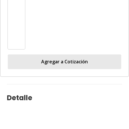
–
Cidepe®
cantidad
Agregar a Cotización
Detalle