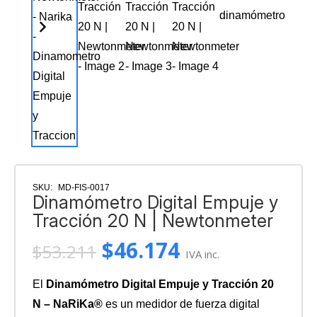
SKU:
MD-FIS-0017
Dinamómetro Digital Empuje y
Tracción 20 N | Newtonmeter
El
El
$
46.174
$
53.211
IVA inc.
precio
precio
original
actual
El
Dinamómetro Digital Empuje y Tracción 20
era:
es:
N – NaRiKa®
es un medidor de fuerza digital