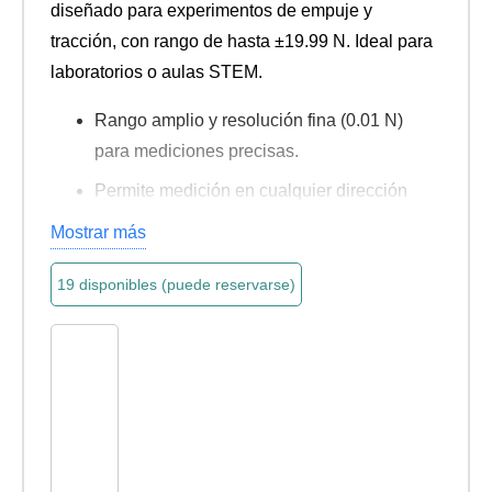
$53.211.
$46.174.
diseñado para experimentos de empuje y
tracción, con rango de hasta ±19.99 N. Ideal para
laboratorios o aulas STEM.
Rango amplio y resolución fina (0.01 N)
para mediciones precisas.
Permite medición en cualquier dirección
(360°) con calibrado cero fácil.
Mostrar más
Funciones útiles: cambio de unidad (N/g),
19 disponibles (puede reservarse)
retención (“Hold”), apagado automático.
Instrumento ligero y compacto, ideal para
Dinamómetro
enseñanza práctica.
Digital
Empuje
y
Tracción
20