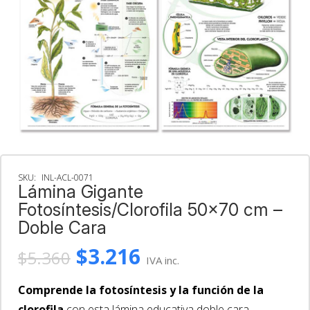
SKU:
INL-ACL-0071
Lámina Gigante
Fotosíntesis/Clorofila 50×70 cm –
Doble Cara
El
El
$
3.216
$
5.360
IVA inc.
precio
precio
original
actual
Comprende la fotosíntesis y la función de la
clorofila
con esta lámina educativa doble cara.