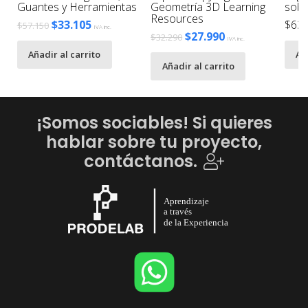
Guantes y Herramientas
Geometría 3D Learning
sobr
Resources
El
El
$
33.105
$
63.
$
57.150
IVA inc.
El
El
$
27.990
$
32.290
IVA inc.
precio
precio
precio
precio
Añadir al carrito
Añ
original
actual
Añadir al carrito
original
actual
era:
es:
era:
es:
$57.150.
$33.105.
$32.290.
$27.990.
¡Somos sociables! Si quieres
hablar sobre tu proyecto,
contáctanos.