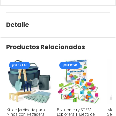
Detalle
Productos Relacionados
¡OFERTA!
¡OFERTA!
Kit de Jardinería para
Brainometry STEM
Mode
,
Niños con Regadera,
Explorers | Juego de
Segm