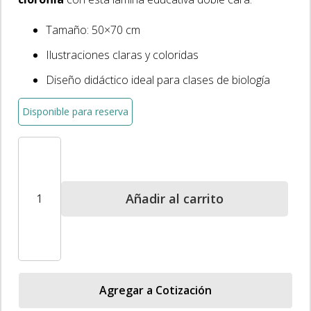
era:
es:
$5.360.
$3.216.
Tamaño: 50×70 cm
Ilustraciones claras y coloridas
Diseño didáctico ideal para clases de biología
Disponible para reserva
Lámina
Gigante
Fotosíntesis/Clorofila
Añadir al carrito
50x70
cm
-
Doble
Cara
Agregar a Cotización
cantidad